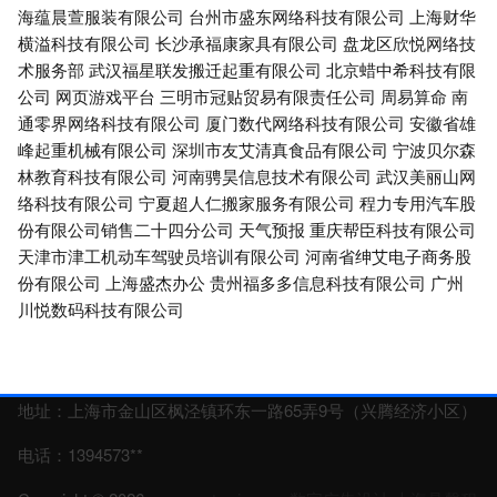
海蕴晨萱服装有限公司
台州市盛东网络科技有限公司
上海财华
横溢科技有限公司
长沙承福康家具有限公司
盘龙区欣悦网络技
术服务部
武汉福星联发搬迁起重有限公司
北京蜡中希科技有限
公司
网页游戏平台
三明市冠贴贸易有限责任公司
周易算命
南
通零界网络科技有限公司
厦门数代网络科技有限公司
安徽省雄
峰起重机械有限公司
深圳市友艾清真食品有限公司
宁波贝尔森
林教育科技有限公司
河南骋昊信息技术有限公司
武汉美丽山网
络科技有限公司
宁夏超人仁搬家服务有限公司
程力专用汽车股
份有限公司销售二十四分公司
天气预报
重庆帮臣科技有限公司
天津市津工机动车驾驶员培训有限公司
河南省绅艾电子商务股
份有限公司
上海盛杰办公
贵州福多多信息科技有限公司
广州
川悦数码科技有限公司
地址：上海市金山区枫泾镇环东一路65弄9号（兴腾经济小区）
电话：1394573**