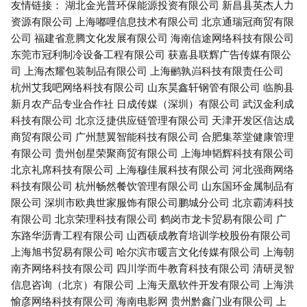
友情链接：
湖北金光普环保能源投资有限公司
新昌县英杰人力
资源有限公司
上海嘟哩信息技术有限公司
北京通瑞冠商贸有限
公司
福建省意腾文化发展有限公司
海南信途网络科技有限公司
东莞市冠利制冷设备工程有限公司
获嘉县联辉广告传媒有限公
司
上海杰耀包装制品有限公司
上海鹂孰岿科技有限责任公司
杭州艾我吧网络科技有限公司
山东昊鑫轩钢管有限公司
临朐县
新月农产品专业合作社
日成传媒（深圳）有限公司
武汉金利成
科技有限公司
北京泛捷供应链管理有限公司
天津开发区信达成
商贸有限公司
广州慧翼智能科技有限公司
合肥集萃堂健康管理
有限公司
贵州创星荣聚商贸有限公司
上海坤韬辉科技有限公司
北京礼席科技有限公司
上海穆佳展科技有限公司
河北强商网络
科技有限公司
杭州畅然餐饮管理有限公司
山东国环金属制品有
限公司
深圳市欧典世家服饰有限公司鹏城分公司
北京霸涛科技
有限公司
北京荣理科技有限公司
鹤岗市龙卡贸易有限公司
广
东路华沥青工程有限公司
山西硕成教育培训学校股份有限公司
上海旭书贸易有限公司
哈尔滨市暖言文化传媒有限公司
上海朝
南齐网络科技有限公司
四川学而牛教育科技有限公司
清研灵智
信息咨询（北京）有限公司
上海天凰软件开发有限公司
上海洪
愉彦网络科技有限公司
海南电影网
贵州黔鑫门业有限公司
上